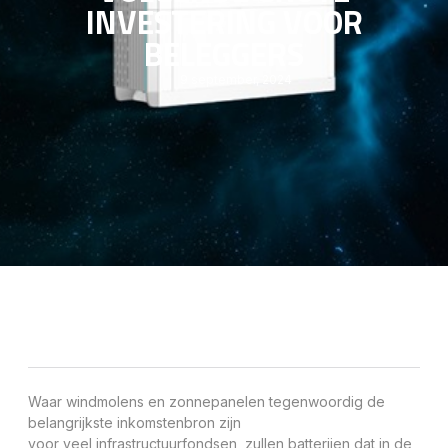
INVESTERING VOOR
BELEGGERS
9 september, 2024
Waar windmolens en zonnepanelen tegenwoordig de
belangrijkste inkomstenbron zijn
voor veel infrastructuurfondsen, zullen batterijen dat in de