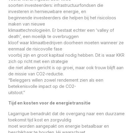
soorten investeerders: infrastructuurfondsen die
investeren in hernieuwbare energie, en
beginnende investeerders die helpen bij het risicoloos
maken van nieuwe
klimaattechnologieën. Er bestaat echter een ‘valley of
death’, een moeilijk te overbruggen
kloof waar klimaatbedrijven doorheen moeten wanneer ze
eenmaal de risicovolle fase
voorbij zijn en groot kapitaal nodig hebben. Dit is waar KKR
zich op richt met een strategie
die niet alleen gericht is op groei, maar ook trouw blijft aan
de missie van CO2-reductie.
“Beleggers willen zowel rendement zien als een
betekenisvolle impact op de CO2-
uitstoot.”
Tijd en kosten voor de energietransitie
Lagarrigue benadrukt dat de overgang naar een duurzame
toekomst tijd kost en zorgvuldig
moet worden aangepakt om energie betaalbaar en
beschikbaar te houden. Hij waarschuwt