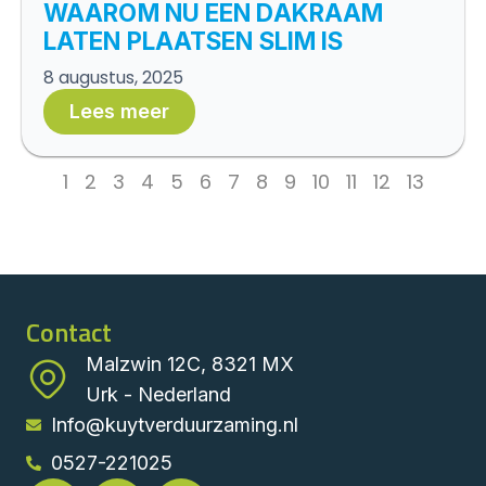
WAAROM NU EEN DAKRAAM
LATEN PLAATSEN SLIM IS
8 augustus, 2025
Lees meer
1
2
3
4
5
6
7
8
9
10
11
12
13
Contact
Malzwin 12C, 8321 MX
Urk - Nederland
Info@kuytverduurzaming.nl
0527-221025