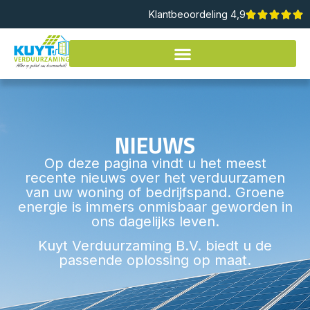
Klantbeoordeling 4,9
NIEUWS
Op deze pagina vindt u het meest
recente nieuws over het verduurzamen
van uw woning of bedrijfspand. Groene
energie is immers onmisbaar geworden in
ons dagelijks leven.
Kuyt Verduurzaming B.V. biedt u de
passende oplossing op maat.