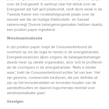
over de Energiewet. In aanloop naar het debat over de
Energiewet dat half april plaatsvindt, vindt deze week in de
Tweede Kamer een rondetafelgesprek plaats over de
nieuwe wet die de huidige Elektriciteits- en Gaswet
samenvoegt. Diverse belangenorganisaties hebben daarbij
een position paper ingediend.
Winstmaximalisatie
In zijn position paper roept de Consumentenbond de
overheid op om de regie te nemen in de energietransitie.
Energieleveranciers lijken volgens de belangenbehartiger
steeds meer op ideële organisaties, door zich te profileren
als de voorlopers in de energietransitie. ‘Niets is minder
waar’, trekt de Consumentenbond echter fel van leer. ‘Het
zijn gewone, commerciële bedrijven, die per definitie uit
zijn op het tevredenstellen en tevreden houden van de
aandeelhouders en daarom logischerwijs meestal voor
winstmaximalisatie gaan.’
Gevolgen