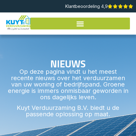
Klantbeoordeling 4,9
NIEUWS
Op deze pagina vindt u het meest
recente nieuws over het verduurzamen
van uw woning of bedrijfspand. Groene
energie is immers onmisbaar geworden in
ons dagelijks leven.
Kuyt Verduurzaming B.V. biedt u de
passende oplossing op maat.