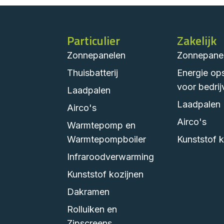
Particulier
Zakelijk
Zonnepanelen
Zonnepane
Thuisbatterij
Energie op
voor bedrij
Laadpalen
Laadpalen
Airco's
Airco's
Warmtepomp en
Warmtepompboiler
Kunststof k
Infraroodverwarming
Kunststof kozijnen
Dakramen
Rolluiken en
Zipscreens