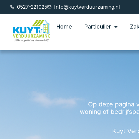
0527-221025
Info@kuytverduurzaming.nl
Home
Particulier
Zak
Op deze pagina v
woning of bedrijfsp
Kuyt Ver