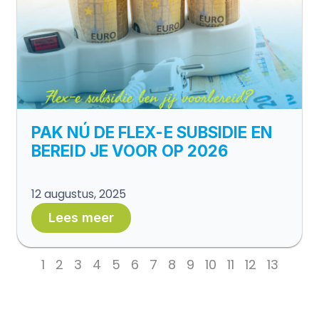
PAK NÚ DE FLEX-E SUBSIDIE EN
BEREID JE VOOR OP 2026
12 augustus, 2025
Lees meer
1
2
3
4
5
6
7
8
9
10
11
12
13