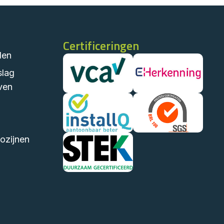
Certificeringen
len
slag
ven
ozijnen