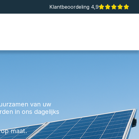
Klantbeoordeling 4,9
rduurzamen van uw
den in ons dagelijks
 op maat.