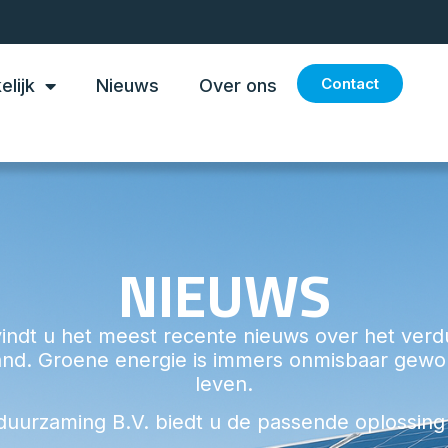
Contact
elijk
Nieuws
Over ons
NIEUWS
indt u het meest recente nieuws over het ve
and. Groene energie is immers onmisbaar gewor
leven.
duurzaming B.V. biedt u de passende oplossing