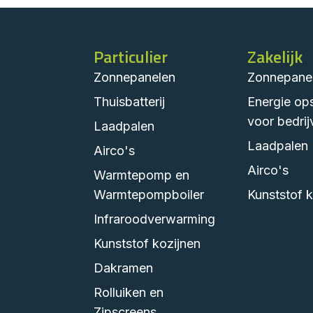
Particulier
Zakelijk
Zonnepanelen
Zonnepane
Thuisbatterij
Energie op
voor bedrij
Laadpalen
Laadpalen
Airco's
Airco's
Warmtepomp en
Warmtepompboiler
Kunststof k
Infraroodverwarming
Kunststof kozijnen
Dakramen
Rolluiken en
Zipscreens