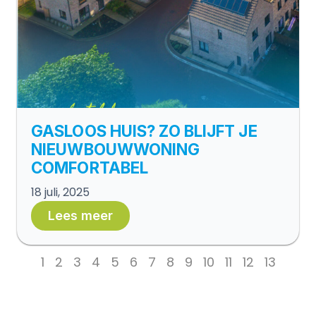
GASLOOS HUIS? ZO BLIJFT JE
NIEUWBOUWWONING
COMFORTABEL
18 juli, 2025
Lees meer
1
2
3
4
5
6
7
8
9
10
11
12
13