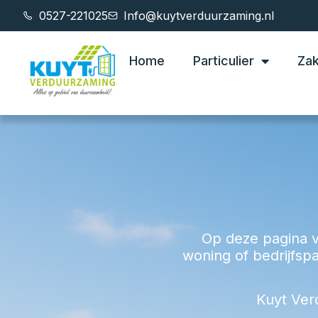
0527-221025
Info@kuytverduurzaming.nl
Home
Particulier
Zak
Op deze pagina v
woning of bedrijfsp
Kuyt Ver