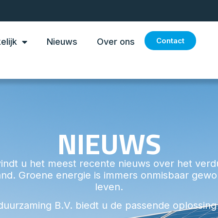
Contact
elijk
Nieuws
Over ons
NIEUWS
indt u het meest recente nieuws over het ve
and. Groene energie is immers onmisbaar gewor
leven.
duurzaming B.V. biedt u de passende oplossing