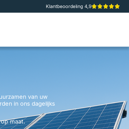
Klantbeoordeling 4,9
rduurzamen van uw
den in ons dagelijks
 op maat.