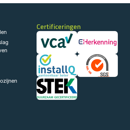
Certificeringen
len
slag
ven
ozijnen