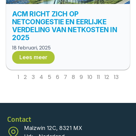
ACM RICHT ZICH OP
NETCONGESTIE EN EERLIJKE
VERDELING VAN NETKOSTEN IN
2025
18 februari, 2025
Lees meer
1
2
3
4
5
6
7
8
9
10
11
12
13
Contact
Malzwin 12C, 8321 MX