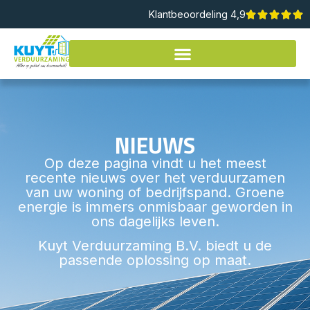
Klantbeoordeling 4,9
NIEUWS
Op deze pagina vindt u het meest
recente nieuws over het verduurzamen
van uw woning of bedrijfspand. Groene
energie is immers onmisbaar geworden in
ons dagelijks leven.
Kuyt Verduurzaming B.V. biedt u de
passende oplossing op maat.