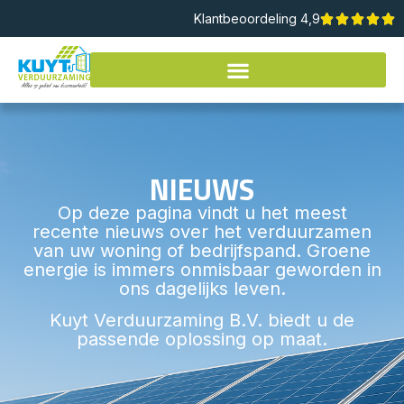
Klantbeoordeling 4,9
NIEUWS
Op deze pagina vindt u het meest
recente nieuws over het verduurzamen
van uw woning of bedrijfspand. Groene
energie is immers onmisbaar geworden in
ons dagelijks leven.
Kuyt Verduurzaming B.V. biedt u de
passende oplossing op maat.