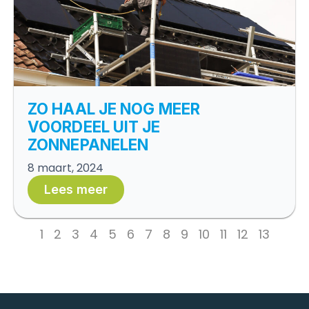
ZO HAAL JE NOG MEER
VOORDEEL UIT JE
ZONNEPANELEN
8 maart, 2024
Lees meer
1
2
3
4
5
6
7
8
9
10
11
12
13